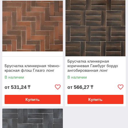
Брусчатка клинкерная
Брусчатка клинкерная тёмно-
коричневая Гамбург бордо
красная флэш Глазго лонг
ангобированная лонг
В наличии
В наличии
531,24
566,27
от
₸
от
₸
Купить
Купить