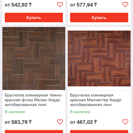
542,92
577,94
от
₸
от
₸
Купить
Купить
Брусчатка клинкерная тёмно-
Брусчатка клинкерная
красная флэш Милан бордо
красная Манчестер бордо
ангобированная лонг
ангобированная лонг
В наличии
В наличии
583,78
467,02
от
₸
от
₸