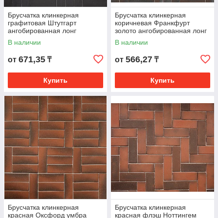
Брусчатка клинкерная
Брусчатка клинкерная
графитовая Штутгарт
коричневая Франкфурт
ангобированная лонг
золото ангобированная лонг
В наличии
В наличии
671,35
566,27
от
₸
от
₸
Купить
Купить
Брусчатка клинкерная
Брусчатка клинкерная
красная Оксфорд умбра
красная флэш Ноттингем