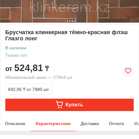
Брусчатка клинкерная тёмно-красная флэш
Глазго лонг
В наличии
Только опт
524,81
от
₸
Минимальный заказ — 27664 шт.
692,05 ₸
от 7980 шт.
Купить
Описание
Характеристики
Доставка
Оплата
Ус