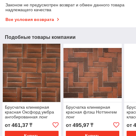
Законом не предусмотрен возврат и обмен данного товара
надлежащего качества
Все условия возврата
Подобные товары компании
Брусчатка клинкерная
Брусчатка клинкерная
Брус
красная Оксфорд умбра
красная флэш Ноттингем
крас
ангобированная лонг
лонг
клас
461,37
495,97
от
₸
от
₸
от
Купить
Купить