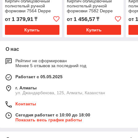
Кирпич облицовочный
Кирпич облицовочный
Кирп
полнотелый ручной
полнотелый ручной
полн
формовки 7564 Deppe
формовки 7582 Deppe
фор
(Германия) NF
(Германия) NF
(Гер
1 379,91
1 456,57
1
от
₸
от
₸
от
240*115*71мм
240*115*71мм
240
Купить
Купить
О нас
Рейтинг не сформирован
Менее 5 отзывов за последний год
Работает с 05.05.2025
г. Алматы
ул. Джандарбекова, 125, Алматы, Казахстан
Контакты
Сегодня работает с 10:00 до 18:00
Показать весь график работы