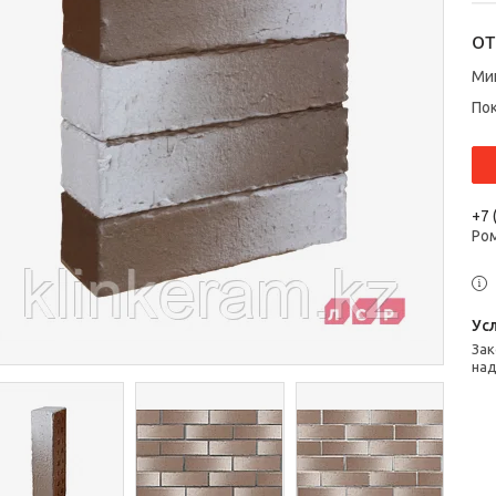
о
Ми
По
+7 
Ром
Законом не предусмотрен возврат и обмен данного товара
над