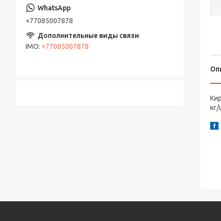
+77085007878
IMO
+77085007878
Оп
Кир
кг