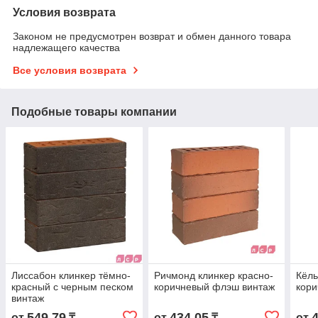
Условия возврата
Законом не предусмотрен возврат и обмен данного товара
надлежащего качества
Все условия возврата
Подобные товары компании
Лиссабон клинкер тёмно-
Ричмонд клинкер красно-
Кёль
красный с черным песком
коричневый флэш винтаж
кори
винтаж
549,79
434,05
от
₸
от
₸
от