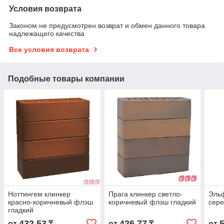
Условия возврата
Законом не предусмотрен возврат и обмен данного товара
надлежащего качества
Все условия возврата
Подобные товары компании
Ноттингем клинкер
Прага клинкер светло-
Эль
красно-коричневый флэш
коричневый флэш гладкий
сере
гладкий
432,53
426,77
от
₸
от
₸
от