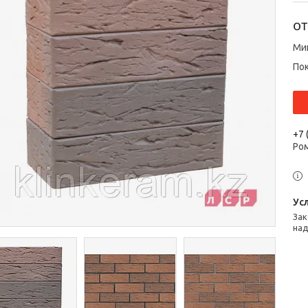
о
Ми
По
+7 
Ром
Законом не предусмотрен возврат и обмен данного товара
над