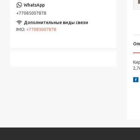
+77085007878
IMO
+77085007878
Оп
Кир
2,7