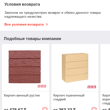
Условия возврата
Законом не предусмотрен возврат и обмен данного товара
надлежащего качества
Все условия возврата
Подобные товары компании
Кирпич винный рустик
Кирпич пшеничный
Кирп
гладкий
кори
глад
478,67
363,33
от
₸
от
₸
от