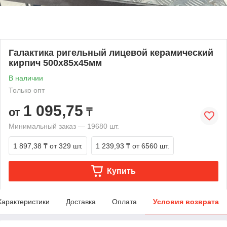
Галактика ригельный лицевой керамический
кирпич 500х85х45мм
В наличии
Только опт
1 095,75
от
₸
Минимальный заказ — 19680 шт.
1 897,38 ₸
от 329 шт.
1 239,93 ₸
от 6560 шт.
Купить
Характеристики
Доставка
Оплата
Условия возврата