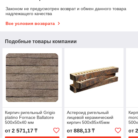
Законом не предусмотрен возврат и обмен данного товара
надлежащего качества
Все условия возврата
Подобные товары компании
Кирпич ригельный Grigio
Астероид ригельный
Кирп
platino Fornace Ballatore
лицевой керамический
moro
500х50х40 мм
кирпич 500х85х45мм
500
2 571,17
888,13
2
от
₸
от
₸
от