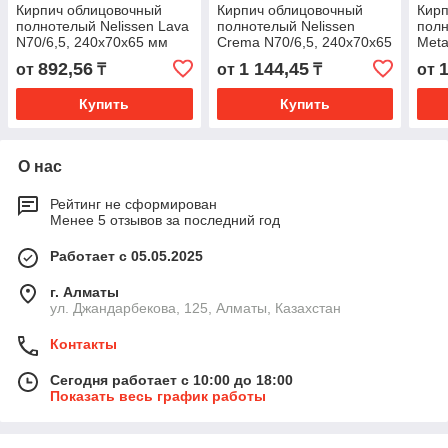
Кирпич облицовочный
Кирпич облицовочный
Кирп
полнотелый Nelissen Lava
полнотелый Nelissen
полн
N70/6,5, 240х70х65 мм
Crema N70/6,5, 240х70х65
Meta
мм
240
892,56
1 144,45
1
от
₸
от
₸
от
Купить
Купить
О нас
Рейтинг не сформирован
Менее 5 отзывов за последний год
Работает с 05.05.2025
г. Алматы
ул. Джандарбекова, 125, Алматы, Казахстан
Контакты
Сегодня работает с 10:00 до 18:00
Показать весь график работы