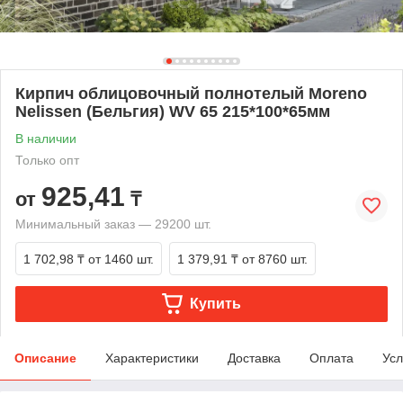
Кирпич облицовочный полнотелый Moreno
Nelissen (Бельгия) WV 65 215*100*65мм
В наличии
Только опт
925,41
от
₸
Минимальный заказ — 29200 шт.
1 702,98 ₸
от 1460 шт.
1 379,91 ₸
от 8760 шт.
Купить
Описание
Характеристики
Доставка
Оплата
Усл