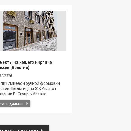
ъекты из нашего кирпича
issen (Бельгия)
01.2026
рпич лицевой ручной формовки
issen (Бельгия) на ЖК Aisar от
пании BI Group в Астане
е новости раздела